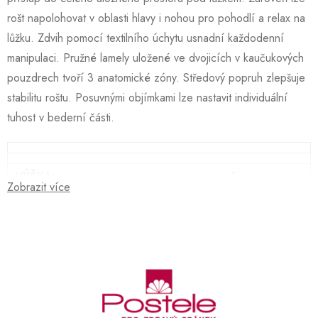
rošt napolohovat v oblasti hlavy i nohou pro pohodlí a relax na
lůžku. Zdvih pomocí textilního úchytu usnadní každodenní
manipulaci. Pružné lamely uložené ve dvojicích v kaučukových
pouzdrech tvoří 3 anatomické zóny. Středový popruh zlepšuje
stabilitu roštu. Posuvnými objímkami lze nastavit individuální
tuhost v bederní části.
VÝŠKA:
5 cm
Zobrazit více
VÁHA:
19 kg
NOSNOST:
120 kg
POČET LAMEL:
28
ruční
TYP ROŠTU:
polohování