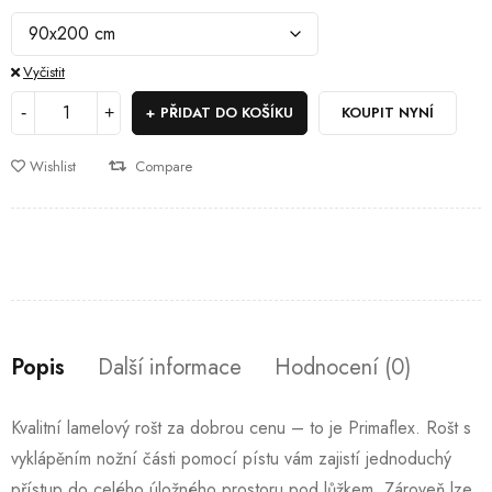
Vyčistit
PŘIDAT DO KOŠÍKU
KOUPIT NYNÍ
Wishlist
Compare
Popis
Další informace
Hodnocení (0)
Kvalitní lamelový rošt za dobrou cenu – to je Primaflex. Rošt s
vyklápěním nožní části pomocí pístu vám zajistí jednoduchý
přístup do celého úložného prostoru pod lůžkem. Zároveň lze