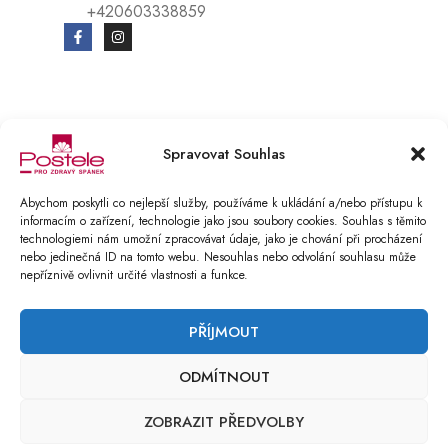
+420603338859
© Copyright 2025 Postele pro zdravý spánek s.r.o.. All Rights Reserved.
Spravovat Souhlas
E-SHOP vytvořen v BOOSTMAN.CZ
Podmínky ochrany osobních údajů
Abychom poskytli co nejlepší služby, používáme k ukládání a/nebo přístupu k
informacím o zařízení, technologie jako jsou soubory cookies. Souhlas s těmito
Reklamační řád
technologiemi nám umožní zpracovávat údaje, jako je chování při procházení
nebo jedinečná ID na tomto webu. Nesouhlas nebo odvolání souhlasu může
COMPARE
(0)
nepříznivě ovlivnit určité vlastnosti a funkce.
PŘÍJMOUT
ODMÍTNOUT
COMPARE
REMOVE ALL PRODUCTS
ZOBRAZIT PŘEDVOLBY