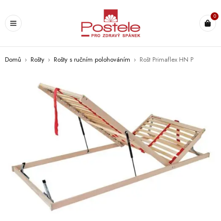
0
Domů
›
Rošty
›
Rošty s ručním polohováním
›
Rošt Primaflex HN P