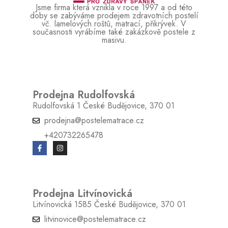
MATERIÁL:
Lamelové
Jsme firma která vznikla v roce 1997 a od této
doby se zabýváme prodejem zdravotních postelí
VHODNÉ PRO PEVNÝ ÚLOŽNÝ
vč. lamelových roštů, matrací, přikrývek. V
Ano
současnosti vyrábíme také zakázkově postele z
PROSTOR:
masivu.
POČET ZÓN:
3
ZÁRUKA (POČET ROKŮ):
2
PÍSTOVÉ VYKLÁPĚNÍ:
Ano
Prodejna Rudolfovská
Rudolfovská 1 České Budějovice, 370 01
prodejna@postelematrace.cz
+420732265478
Prodejna Litvínovická
Litvínovická 1585 České Budějovice, 370 01
litvinovice@postelematrace.cz