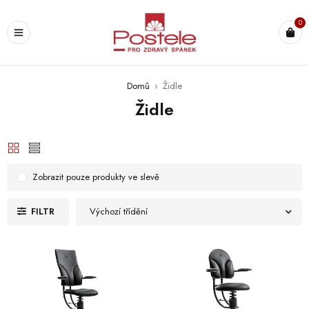
0
Domů
›
Židle
Židle
Zobrazit pouze produkty ve slevě
FILTR
Výchozí třídění