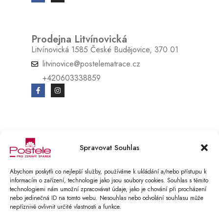
Prodejna Litvínovická
Litvínovická 1585 České Budějovice, 370 01
litvinovice@postelematrace.cz
+420603338859
© Copyright 2025 Postele pro zdravý spánek s.r.o.. All Rights Reserved.
Spravovat Souhlas
E-SHOP vytvořen v BOOSTMAN.CZ
Podmínky ochrany osobních údajů
Abychom poskytli co nejlepší služby, používáme k ukládání a/nebo přístupu k
informacím o zařízení, technologie jako jsou soubory cookies. Souhlas s těmito
Reklamační řád
technologiemi nám umožní zpracovávat údaje, jako je chování při procházení
nebo jedinečná ID na tomto webu. Nesouhlas nebo odvolání souhlasu může
COMPARE
(0)
nepříznivě ovlivnit určité vlastnosti a funkce.