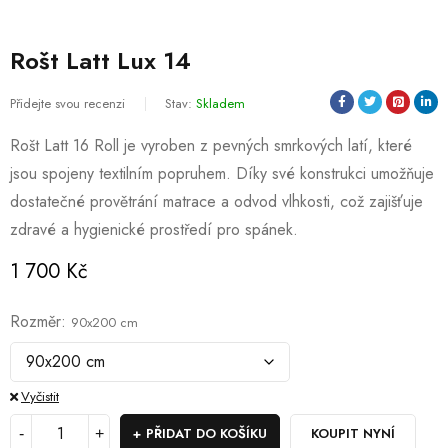
Rošt Latt Lux 14
Přidejte svou recenzi
Stav:
Skladem
Rošt Latt 16 Roll je vyroben z pevných smrkových latí, které
jsou spojeny textilním popruhem. Díky své konstrukci umožňuje
dostatečné provětrání matrace a odvod vlhkosti, což zajišťuje
zdravé a hygienické prostředí pro spánek.
1 700
Kč
Rozměr
90x200 cm
Vyčistit
PŘIDAT DO KOŠÍKU
KOUPIT NYNÍ