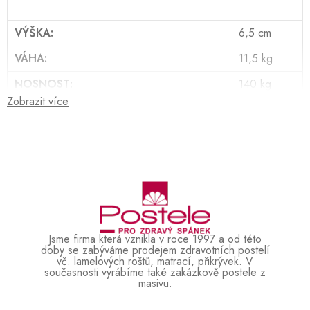
VÝŠKA:
6,5 cm
VÁHA:
11,5 kg
NOSNOST:
140 kg
Zobrazit více
POČET LAMEL:
14
TYP ROŠTU:
rovný rošt
MATERIÁL:
Laťové
ZÁRUKA (POČET ROKŮ):
3
JE MOŽNÉ VYROBIT JINÝ ROZMĚR:
Ano
Jsme firma která vznikla v roce 1997 a od této
doby se zabýváme prodejem zdravotních postelí
vč. lamelových roštů, matrací, přikrývek. V
současnosti vyrábíme také zakázkově postele z
masivu.