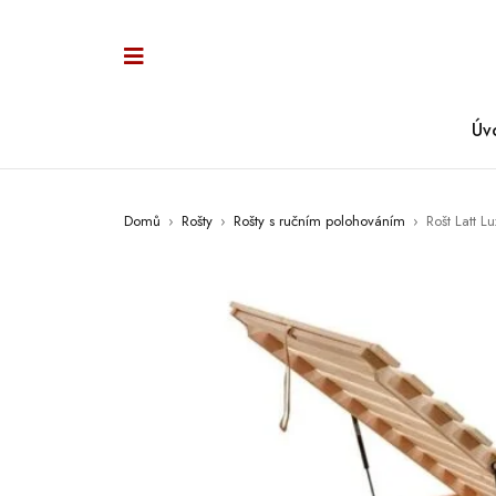
Úv
Domů
›
Rošty
›
Rošty s ručním polohováním
›
Rošt Latt L