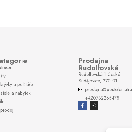
:
ategorie
Prodejna
Rudolfovská
trace
Rudolfovská 1 České
šty
Budějovice, 370 01
ikrývky a polštáře
prodejna@postelematra
stele a nábytek
+420732265478
dle
prodej