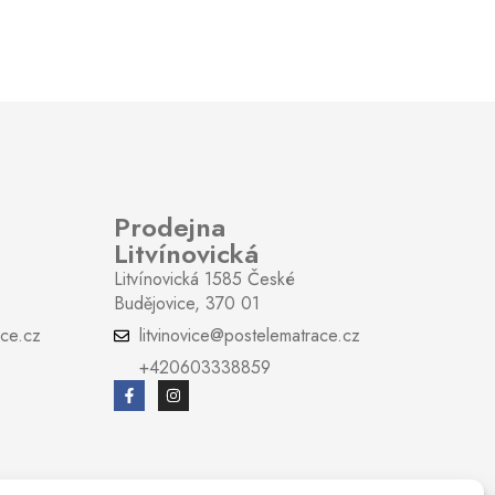
14
ruční polohování
Laťové
Ano
Prodejna
3
Litvínovická
Litvínovická 1585 České
Ano
Budějovice, 370 01
ce.cz
litvinovice@postelematrace.cz
Ano
+420603338859