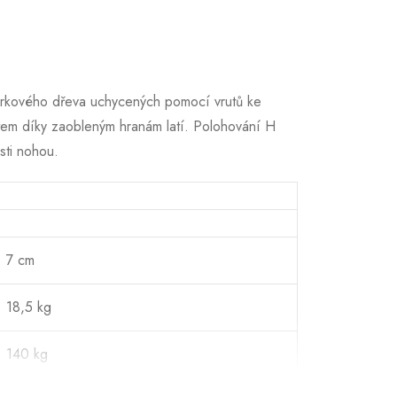
 smrkového dřeva uchycených pomocí vrutů ke
štem díky zaobleným hranám latí. Polohování H
sti nohou.
7 cm
18,5 kg
140 kg