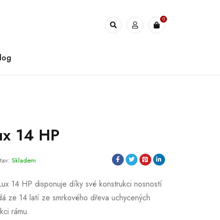
0
log
Lux 14 HP
tav:
Skladem
 Lux 14 HP disponuje díky své konstrukci nosností
ádá ze 14 latí ze smrkového dřeva uchycených
kci rámu.