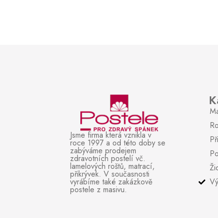
POČET LAMEL:
TYP ROŠTU:
MATERIÁL:
VHODNÉ PRO PEVNÝ ÚLOŽNÝ PROSTOR
K
ZÁRUKA (POČET ROKŮ):
Ma
Ro
JE MOŽNÉ VYROBIT JINÝ ROZMĚR:
Jsme firma která vznikla v
Př
roce 1997 a od této doby se
zabýváme prodejem
Po
PÍSTOVÉ VYKLÁPĚNÍ:
zdravotních postelí vč.
lamelových roštů, matrací,
Ži
přikrývek. V současnosti
vyrábíme také zakázkově
Vý
postele z masivu.