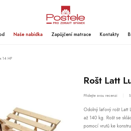
od
Naše nabídka
Zapůjčení matrace
Kontakty
B
ux 14 HP
Rošt Latt 
Přidejte svou recenzi
S
Odolný laťový rošt Latt
až 140 kg. Rošt se skl
pomocí vrutů ke konstru