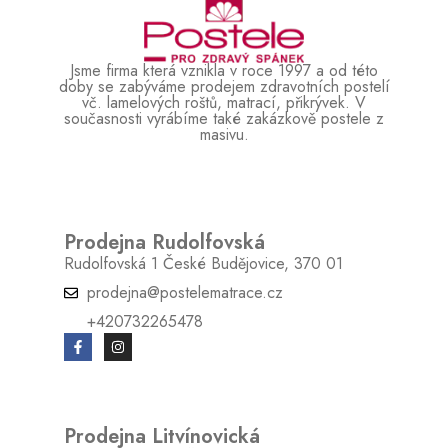
VÝŠKA:
7 cm
VÁHA:
30 kg
Jsme firma která vznikla v roce 1997 a od této
doby se zabýváme prodejem zdravotních postelí
vč. lamelových roštů, matrací, přikrývek. V
NOSNOST:
120 kg
současnosti vyrábíme také zakázkově postele z
masivu.
POČET LAMEL:
28
TYP ROŠTU:
motorový rošt
MATERIÁL:
Lamelové
Prodejna Rudolfovská
POČET ZÓN:
5
Rudolfovská 1 České Budějovice, 370 01
ZÁRUKA (POČET ROKŮ):
3
prodejna@postelematrace.cz
+420732265478
VÝŠKA ROŠTU S MOTOREM:
19 cm
JE MOŽNÉ VYROBIT JINÝ ROZMĚR:
Ano
Prodejna Litvínovická