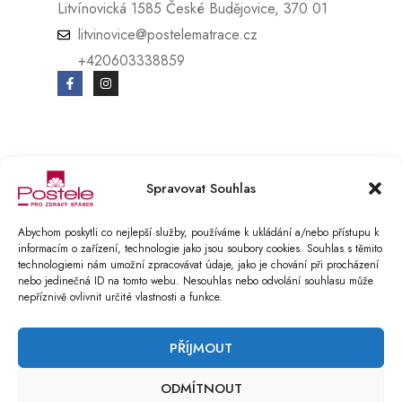
Litvínovická 1585 České Budějovice, 370 01
litvinovice@postelematrace.cz
+420603338859
© Copyright 2025 Postele pro zdravý spánek s.r.o.. All Rights Reserved.
Spravovat Souhlas
E-SHOP vytvořen v BOOSTMAN.CZ
Podmínky ochrany osobních údajů
Abychom poskytli co nejlepší služby, používáme k ukládání a/nebo přístupu k
informacím o zařízení, technologie jako jsou soubory cookies. Souhlas s těmito
Reklamační řád
technologiemi nám umožní zpracovávat údaje, jako je chování při procházení
nebo jedinečná ID na tomto webu. Nesouhlas nebo odvolání souhlasu může
COMPARE
(0)
nepříznivě ovlivnit určité vlastnosti a funkce.
PŘÍJMOUT
ODMÍTNOUT
COMPARE