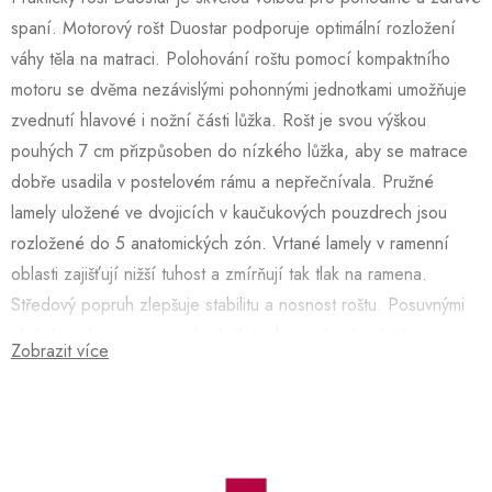
spaní. Motorový rošt Duostar podporuje optimální rozložení
váhy těla na matraci. Polohování roštu pomocí kompaktního
motoru se dvěma nezávislými pohonnými jednotkami umožňuje
zvednutí hlavové i nožní části lůžka. Rošt je svou výškou
pouhých 7 cm přizpůsoben do nízkého lůžka, aby se matrace
dobře usadila v postelovém rámu a nepřečnívala. Pružné
lamely uložené ve dvojicích v kaučukových pouzdrech jsou
rozložené do 5 anatomických zón. Vrtané lamely v ramenní
oblasti zajišťují nižší tuhost a zmírňují tak tlak na ramena.
Středový popruh zlepšuje stabilitu a nosnost roštu. Posuvnými
objímkami lze nastavit individuální tuhost v bederní části.
Zobrazit více
Lamely opatřené fólií mají schopnost zachytávat pod matrací
méně prachu, zamezují zatrhávání potahu a přenášení vlhkosti
z matrace do roštu, což je plus, které ocení především lidé s
alergií. Tento rošt je dodáván s dálkovým šňůrovým ovládáním.