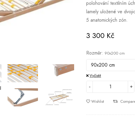
polohování textilním úc
lamely uložené ve dvoj
5 anatomických zón.
3 300
Kč
Rozměr
90x200 cm
Vyčistit
Wishlist
Compar