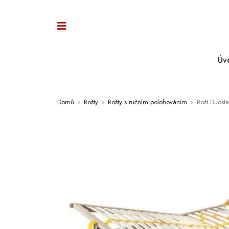
Úv
Domů
›
Rošty
›
Rošty s ručním polohováním
›
Rošt Duost