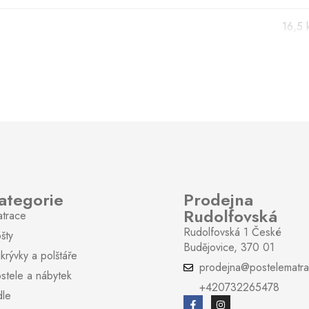
16,5 
120 
28
ruční
Lame
ategorie
Prodejna
5
Rudolfovská
trace
Rudolfovská 1 České
šty
3
Budějovice, 370 01
ikrývky a polštáře
prodejna@postelematra
stele a nábytek
Ano
+420732265478
dle