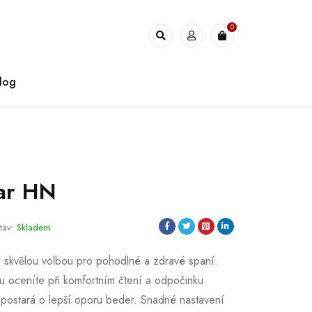
0
log
tar HN
tav:
Skladem
je skvělou volbou pro pohodlné a zdravé spaní.
u oceníte při komfortním čtení a odpočinku.
 postará o lepší oporu beder. Snadné nastavení