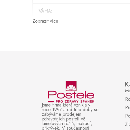
VÁHA:
Zobrazit více
NOSNOST:
POČET LAMEL:
TYP ROŠTU:
MATERIÁL:
K
POČET ZÓN:
Ma
Ro
ZÁRUKA (POČET ROKŮ):
Jsme firma která vznikla v
Př
roce 1997 a od této doby se
zabýváme prodejem
Po
JE MOŽNÉ VYROBIT JINÝ ROZMĚR:
zdravotních postelí vč.
lamelových roštů, matrací,
Ži
přikrývek. V současnosti