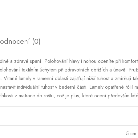
odnocení (0)
odlné a zdravé spaní. Polohování hlavy i nohou oceníte při komfor
lohování textilním úchytem při zdravotních obtížích a únavě. Pru
rtané lamely v ramenní oblasti zajišťují nižší tuhost a zmírňují t
 nastavit individuální tuhost v bederní části. Lamely opatřené fóli
hkosti z matrace do roštu, což je plus, které ocení především lidé 
5 cm