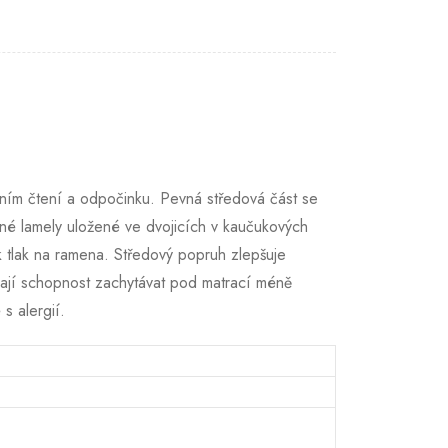
tním čtení a odpočinku. Pevná středová část se
žné lamely uložené ve dvojicích v kaučukových
ak tlak na ramena. Středový popruh zlepšuje
í mají schopnost zachytávat pod matrací méně
s alergií.