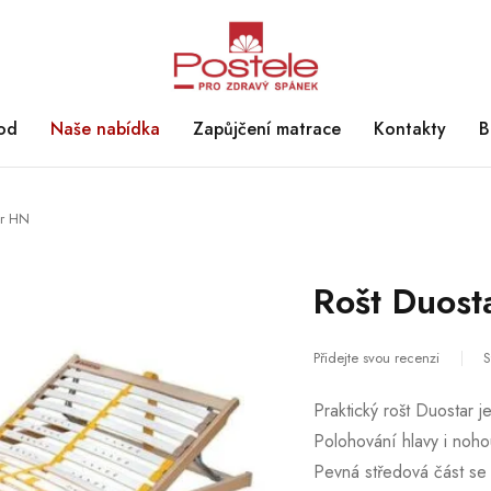
od
Naše nabídka
Zapůjčení matrace
Kontakty
B
ar HN
Rošt Duos
Přidejte svou recenzi
S
Praktický rošt Duostar 
Polohování hlavy i noho
Pevná středová část se