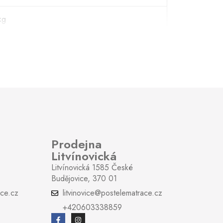
kg
kg
 polohování
lové
Prodejna
Litvínovická
Litvínovická 1585 České
Budějovice, 370 01
ce.cz
litvinovice@postelematrace.cz
+420603338859