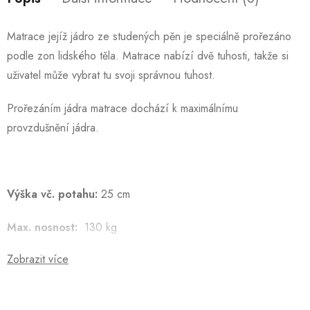
Matrace jejíž jádro ze studených pěn je speciálně prořezáno
podle zon lidského těla. Matrace nabízí dvě tuhosti, takže si
uživatel může vybrat tu svoji správnou tuhost.
Prořezáním jádra matrace dochází k maximálnímu
provzdušnění jádra.
Výška vč. potahu:
25 cm
Max. nosnost:
130 kg
Zobrazit více
Snímatelný potah:
ANO dělitelný prací 30°
Záruka:
2 roky – potah, 5 let – jádro