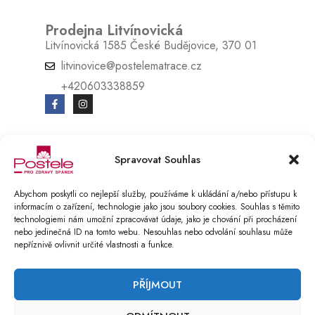
Prodejna Litvínovická
Litvínovická 1585 České Budějovice, 370 01
litvinovice@postelematrace.cz
+420603338859
Spravovat Souhlas
© Copyright 2025 Postele pro zdravý spánek s.r.o.. All Rights Reserved.
E-SHOP vytvořen v BOOSTMAN.CZ
Abychom poskytli co nejlepší služby, používáme k ukládání a/nebo přístupu k
informacím o zařízení, technologie jako jsou soubory cookies. Souhlas s těmito
Podmínky ochrany osobních údajů
technologiemi nám umožní zpracovávat údaje, jako je chování při procházení
nebo jedinečná ID na tomto webu. Nesouhlas nebo odvolání souhlasu může
Reklamační řád
nepříznivě ovlivnit určité vlastnosti a funkce.
COMPARE
(0)
PŘÍJMOUT