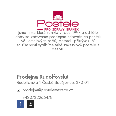
Jsme firma která vznikla v roce 1997 a od této
doby se zabýváme prodejem zdravotních postelí
vč. lamelových roštů, matrací, přikrývek. V
současnosti vyrábíme také zakázkově postele z
masivu.
Prodejna Rudolfovská
Rudolfovská 1 České Budějovice, 370 01
prodejna@postelematrace.cz
+420732265478