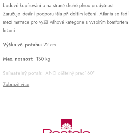
bodové kopírování a na straně druhé plnou prodyšnost.
Zaručuje ideální podporu těla při delším ležení. Atlanta se řadí
mezi matrace pro vyšší váhové kategorie s vysokým komfortem
ležení.
Výška vč. potahu:
22 cm
Max. nosnost:
130 kg
Snímatelný potah:
ANO dělitelný prací 60°
Zobrazit více
Záruka:
2 roky – potah, 5 let – jádro