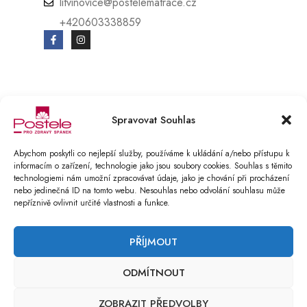
litvinovice@postelematrace.cz
+420603338859
© Copyright 2025 Postele pro zdravý spánek s.r.o.. All Rights Reserved.
Spravovat Souhlas
E-SHOP vytvořen v BOOSTMAN.CZ
Podmínky ochrany osobních údajů
Abychom poskytli co nejlepší služby, používáme k ukládání a/nebo přístupu k
informacím o zařízení, technologie jako jsou soubory cookies. Souhlas s těmito
Reklamační řád
technologiemi nám umožní zpracovávat údaje, jako je chování při procházení
nebo jedinečná ID na tomto webu. Nesouhlas nebo odvolání souhlasu může
COMPARE
(0)
nepříznivě ovlivnit určité vlastnosti a funkce.
PŘÍJMOUT
ODMÍTNOUT
COMPARE
REMOVE ALL PRODUCTS
ZOBRAZIT PŘEDVOLBY