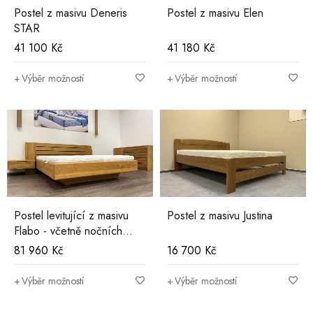
Postel z masivu Deneris
Postel z masivu Elen
STAR
41 100
Kč
41 180
Kč
Výběr možností
Výběr možností
Postel levitující z masivu
Postel z masivu Justina
Flabo - včetně nočních
stolků
81 960
Kč
16 700
Kč
Výběr možností
Výběr možností